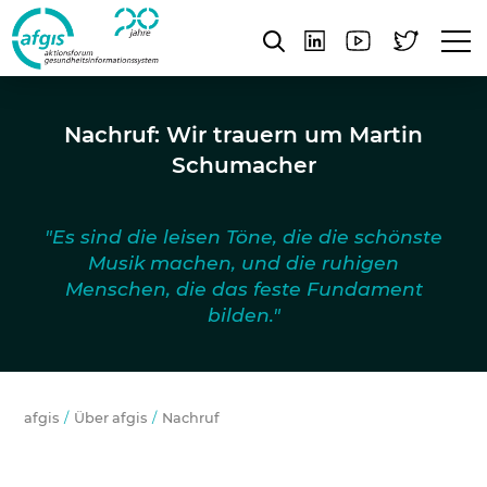
Nachruf: Wir trauern um Martin
Schumacher
"Es sind die leisen Töne, die die schönste
Musik machen, und die ruhigen
Menschen, die das feste Fundament
bilden."
afgis
Über afgis
Nachruf